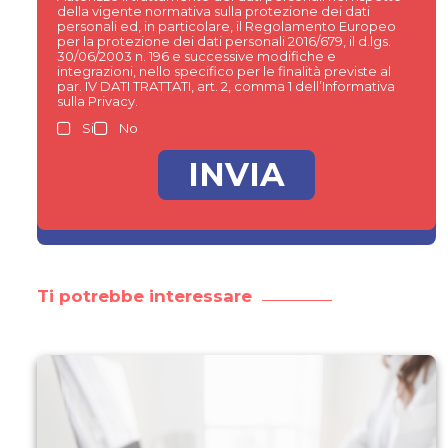
della vigente normativa sulla protezione dei dati
personali ed, in particolare, il Regolamento Europeo
per la protezione dei dati personali 2016/679, il d.lgs.
30/06/2003 n. 196 e successive modifiche e
integrazioni, nello specifico per le finalità previste al
par. IV DATI TRATTATI, art. 2, comma 1 dell’Informativa
sulla Privacy.
Si
No
Ti potrebbe interessare