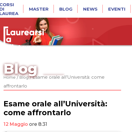
CORSI
DI
MASTER
BLOG
NEWS
EVENTI
LAUREA
Blog
/
/
Esame orale all’Università: come
Home
Blog
affrontarlo
Esame orale all’Università:
come affrontarlo
12 Maggio
ore 8:31