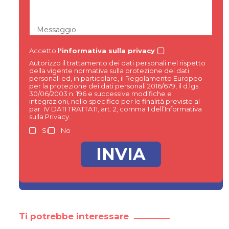
Messaggio
Accetto
l'informativa sulla privacy
Autorizzo il trattamento dei dati personali nel rispetto
della vigente normativa sulla protezione dei dati
personali ed, in particolare, il Regolamento Europeo
per la protezione dei dati personali 2016/679, il d.lgs.
30/06/2003 n. 196 e successive modifiche e
integrazioni, nello specifico per le finalità previste al
par. IV DATI TRATTATI, art. 2, comma 1 dell’Informativa
sulla Privacy.
Si
No
Ti potrebbe interessare