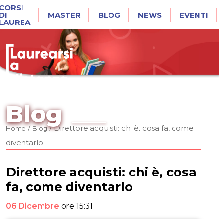
CORSI
DI
MASTER
BLOG
NEWS
EVENTI
LAUREA
Blog
/
/
Direttore acquisti: chi è, cosa fa, come
Home
Blog
diventarlo
Direttore acquisti: chi è, cosa
fa, come diventarlo
06 Dicembre
ore 15:31