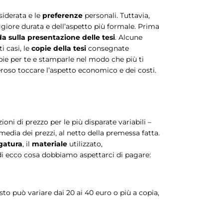
iderata e le
preferenze
personali. Tuttavia,
aggiore durata e dell’aspetto più formale. Prima
da sulla presentazione delle tesi
. Alcune
i casi, le
copie della tesi
consegnate
opie per te e stamparle nel modo che più ti
roso toccare l’aspetto economico e dei costi.
oni di prezzo per le più disparate variabili –
edia dei prezzi, al netto della premessa fatta.
egatura
, il
materiale
utilizzato,
todi ecco cosa dobbiamo aspettarci di pagare:
costo può variare dai 20 ai 40 euro o più a copia,