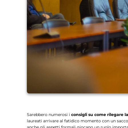
Sarebbero numerosi i
consigli su come rilegare la
laureati arrivare al fatidico momento con un sacc
anche gli aspetti formali giocano un ruolo importan