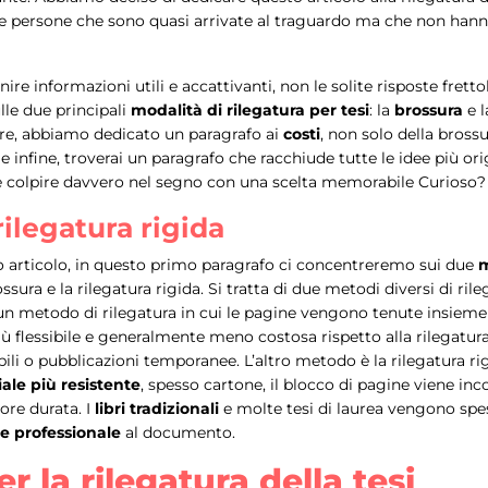
 persone che sono quasi arrivate al traguardo ma che non hanno
re informazioni utili e accattivanti, non le solite risposte frett
le due principali
modalità di rilegatura per tesi
: la
brossura
e 
ltre, abbiamo dedicato un paragrafo ai
costi
, non solo della brossu
, e infine, troverai un paragrafo che racchiude tutte le idee più or
 colpire davvero nel segno con una scelta memorabile Curioso?
rilegatura rigida
o articolo, in questo primo paragrafo ci concentreremo sui due
m
ossura e la rilegatura rigida. Si tratta di due metodi diversi di r
un metodo di rilegatura in cui le pagine vengono tenute insiem
 più flessibile e generalmente meno costosa rispetto alla rilegat
cabili o pubblicazioni temporanee. L’altro metodo è la rilegatura r
ale più resistente
, spesso cartone, il blocco di pagine viene in
re durata. I
libri tradizionali
e molte tesi di laurea vengono spe
e professionale
al documento.
r la rilegatura della tesi