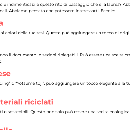
o e indimenticabile questo rito di passaggio che è la laurea? Abb
inali. Abbiamo pensato che potessero interessarti. Eccole:
a
o ai colori della tua tesi. Questo può aggiungere un tocco di orig
ndo il documento in sezioni ripiegabili. Può essere una scelta c
o.
ese
ng” o “Yotsume toji”, può aggiungere un tocco elegante alla tua t
eriali riciclati
clati o sostenibili. Questo non solo può essere una scelta ecolog