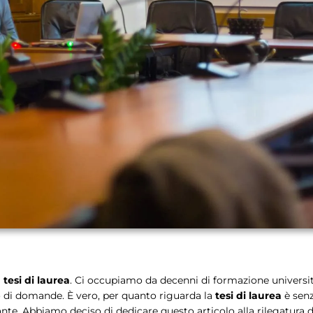
 tesi di laurea
. Ci occupiamo da decenni di formazione universita
o di domande. È vero, per quanto riguarda la
tesi di laurea
è senz
te. Abbiamo deciso di dedicare questo articolo alla rilegatura d