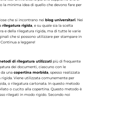
 la minima idea di quello che devono fare per
olose che si incontrano nei
blog universitari
. Nei
la
rilegatura rigida
, e su quale sia la scelta
ra e della rilegatura rigida, ma di tutte le varie
iginali che si possono utilizzare per stampare in
 Continua a leggere!
etodi di rilegatura utilizzati
più di frequente
ilegatura dei documenti, ciascuno con le
e da una
copertina morbida
, spesso realizzata
ura rigida. Viene utilizzata comunemente per
igida, o rilegatura cartonata. In questo metodo
collato o cucito alla copertina. Questo metodo è
sso rilegati in modo rigido. Secondo noi