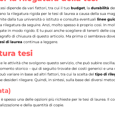
esi dipende da vari fattori, tra cui il tuo
budget
, la
durabilità
des
ano la rilegatura rigida per le tesi di laurea a causa della sua m
nite dalla tua università o istituto e consulta eventuali
linee gui
 rilegatura da seguire. Anzi, molto spesso è proprio così. In molt
egate in modo rigido. E tu puoi anche scegliere di tenerti delle c
grafo di chiusura di questo articolo. Ma prima ci sembrava dove
esi di laurea
continua a leggere.
tura tesi
le attività che svolgono questo servizio, che può subire oscillazi
omento storico – qui di seguito trovate dei costi generici e una m
può variare in base ad altri fattori, tra cui la scelta del
tipo di ril
e desideri rilegare. Quindi, in sintesi, sulla base dei diversi me
ata)
 è spesso una delle opzioni più richieste per le tesi di laurea. Il 
alizzazione e della quantità di copie.