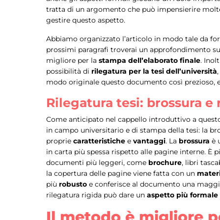
tratta di un argomento che può impensierire molte
gestire questo aspetto.
Abbiamo organizzato l’articolo in modo tale da forni
prossimi paragrafi troverai un approfondimento sul
migliore per la
stampa dell’elaborato finale
. Ino
possibilità di
rilegatura per la tesi dell’università
modo originale questo documento così prezioso, e
Rilegatura tesi: brossura e 
Come anticipato nel cappello introduttivo a quest
in campo universitario e di stampa della tesi: la br
proprie
caratteristiche
e
vantaggi
. La
brossura
è 
in carta più spessa rispetto alle pagine interne. È
documenti più leggeri, come
brochure
, libri tas
la copertura delle pagine viene fatta con un
materi
più
robusto
e conferisce al documento una maggio
rilegatura rigida può dare un
aspetto più formale 
Il metodo è migliore pe