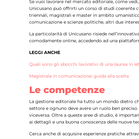
Se vuoi lavorare nel mercato editoriale, come vedi,
Unicusano può offrirti un corso di studi coerente c
triennali, magistrali e master in ambito umanistic
comunicazione e scienze politiche, altri due interes
La particolarità di Unicusano risiede nell’innovati
comodamente online, accedendo ad una piattaforma 
LEGGI ANCHE
Quali sono gli sbocchi lavorativi di una laurea in le
Magistrale in comunicazione: guida alla scelta
Le competenze
La gestione editoriale ha tutto un mondo dietro ch
settore e ognuno deve avere un ruolo ben preciso. N
viceversa. Oltre a queste aree di studio, è importa
ai dettagli e una buona conoscenza delle nuove tecn
Cerca anche di acquisire esperienze pratiche attrave