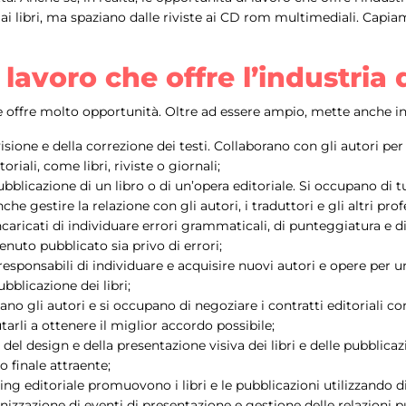
e ai libri, ma spaziano dalle riviste ai CD rom multimediali. Cap
 lavoro che offre l’industria d
 offre molto opportunità. Oltre ad essere ampio, mette anche insi
visione e della correzione dei testi. Collaborano con gli autori per 
riali, come libri, riviste o giornali;
ubblicazione di un libro o di un’opera editoriale. Si occupano di tut
che gestire la relazione con gli autori, i traduttori e gli altri pro
incaricati di individuare errori grammaticali, di punteggiatura e 
enuto pubblicato sia privo di errori;
o responsabili di individuare e acquisire nuovi autori e opere per 
bblicazione dei libri;
tano gli autori e si occupano di negoziare i contratti editoriali co
tarli a ottenere il miglior accordo possibile;
no del design e della presentazione visiva dei libri e delle pubblicaz
 finale attraente;
eting editoriale promuovono i libri e le pubblicazioni utilizzando
izzazione di eventi di presentazione e gestione delle relazioni p