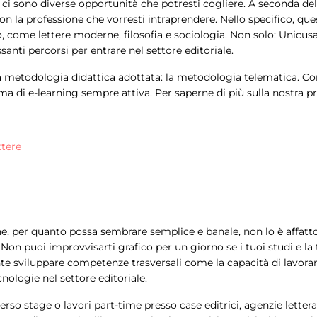
 ci sono diverse opportunità che potresti cogliere. A seconda del
on la professione che vorresti intraprendere. Nello specifico, que
o, come lettere moderne, filosofia e sociologia. Non solo: Unicus
santi percorsi per entrare nel settore editoriale.
va metodologia didattica adottata: la metodologia telematica. Con
di e-learning sempre attiva. Per saperne di più sulla nostra pr
ttere
e, per quanto possa sembrare semplice e banale, non lo è affatt
on puoi improvvisarti grafico per un giorno se i tuoi studi e la t
nte sviluppare competenze trasversali come la capacità di lavorar
ologie nel settore editoriale.
rso stage o lavori part-time presso case editrici, agenzie lettera