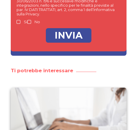
30/06/2003 n. 196 e successive modifiche e
integrazioni, nello specifico per le finalità previste al
par. IV DATI TRATTATI, art. 2, comma 1 dell’Informativa
sulla Privacy.
Si
No
Ti potrebbe interessare