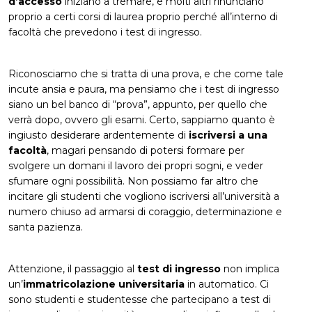
d’accesso
iniziano a tremare, e molti altri rinunciano
proprio a certi corsi di laurea proprio perché all’interno di
facoltà che prevedono i test di ingresso.
Riconosciamo che si tratta di una prova, e che come tale
incute ansia e paura, ma pensiamo che i test di ingresso
siano un bel banco di “prova”, appunto, per quello che
verrà dopo, ovvero gli esami. Certo, sappiamo quanto è
ingiusto desiderare ardentemente di
iscriversi a una
facoltà
, magari pensando di potersi formare per
svolgere un domani il lavoro dei propri sogni, e veder
sfumare ogni possibilità. Non possiamo far altro che
incitare gli studenti che vogliono iscriversi all’università a
numero chiuso ad armarsi di coraggio, determinazione e
santa pazienza.
Attenzione, il passaggio al
test di ingresso
non implica
un’
immatricolazione universitaria
in automatico. Ci
sono studenti e studentesse che partecipano a test di