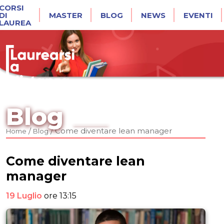
CORSI
DI
MASTER
BLOG
NEWS
EVENTI
LAUREA
Blog
/
/
Come diventare lean manager
Home
Blog
Come diventare lean
manager
19 Luglio
ore 13:15