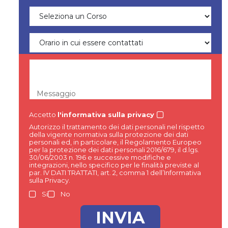
Messaggio
Accetto
l'informativa sulla privacy
Autorizzo il trattamento dei dati personali nel rispetto
della vigente normativa sulla protezione dei dati
personali ed, in particolare, il Regolamento Europeo
per la protezione dei dati personali 2016/679, il d.lgs.
30/06/2003 n. 196 e successive modifiche e
integrazioni, nello specifico per le finalità previste al
par. IV DATI TRATTATI, art. 2, comma 1 dell’Informativa
sulla Privacy.
Si
No