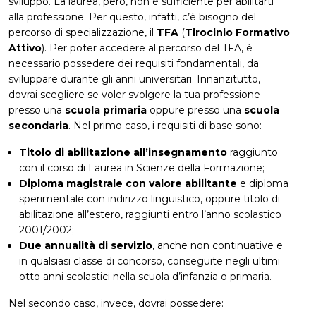
sviluppo. La laurea, però, non è sufficiente per abilitarti
alla professione. Per questo, infatti, c’è bisogno del
percorso di specializzazione, il
TFA
(
Tirocinio Formativo
Attivo
). Per poter accedere al percorso del TFA, è
necessario possedere dei requisiti fondamentali, da
sviluppare durante gli anni universitari. Innanzitutto,
dovrai scegliere se voler svolgere la tua professione
presso una
scuola primaria
oppure presso una
scuola
secondaria
. Nel primo caso, i requisiti di base sono:
Titolo di abilitazione all’insegnamento
raggiunto
con il corso di Laurea in Scienze della Formazione;
Diploma magistrale con valore abilitante
e diploma
sperimentale con indirizzo linguistico, oppure titolo di
abilitazione all’estero, raggiunti entro l’anno scolastico
2001/2002;
Due annualità di servizio
, anche non continuative e
in qualsiasi classe di concorso, conseguite negli ultimi
otto anni scolastici nella scuola d’infanzia o primaria.
Nel secondo caso, invece, dovrai possedere: