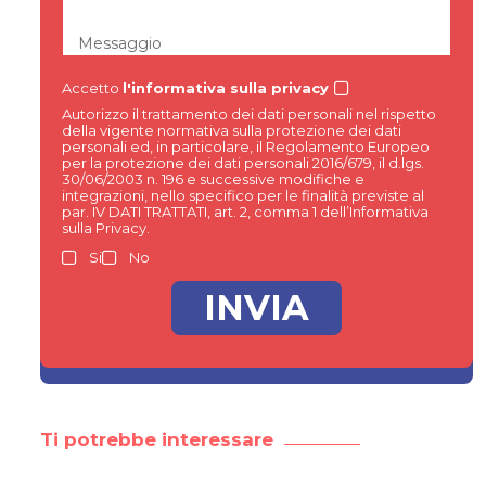
Messaggio
Accetto
l'informativa sulla privacy
Autorizzo il trattamento dei dati personali nel rispetto
della vigente normativa sulla protezione dei dati
personali ed, in particolare, il Regolamento Europeo
per la protezione dei dati personali 2016/679, il d.lgs.
30/06/2003 n. 196 e successive modifiche e
integrazioni, nello specifico per le finalità previste al
par. IV DATI TRATTATI, art. 2, comma 1 dell’Informativa
sulla Privacy.
Si
No
Ti potrebbe interessare