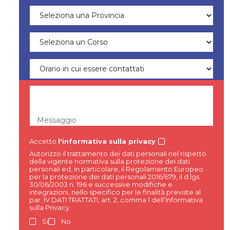
Messaggio
Accetto
l'informativa sulla privacy
Autorizzo il trattamento dei dati personali nel rispetto
della vigente normativa sulla protezione dei dati
personali ed, in particolare, il Regolamento Europeo
per la protezione dei dati personali 2016/679, il d.lgs.
30/06/2003 n. 196 e successive modifiche e
integrazioni, nello specifico per le finalità previste al
par. IV DATI TRATTATI, art. 2, comma 1 dell’Informativa
sulla Privacy.
Si
No