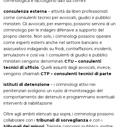
criminologica e raccolgono dati sui crimini
consulenza esterna
– attività da liberi professionisti
come consulenti tecnici per avvocati, giudici e pubblici
ministeri. Gli avvocati, per esempio, possono servirsi di un
criminologo per le indagini difensive a supporto del
proprio cliente. Non solo, i criminologi possono operare
come esperti esterni anche nel settore bancario e
assicurativo indagando su frodi, contraffazioni, incidenti,
simulazioni e così via. I consulenti di giudici e pubblici
ministeri vengono denominati
CTU – consulenti
tecnici di ufficio
. Quelli assunti dagli avvocati, invece,
vengono chiamati
CTP – consulenti tecnici di parte
istituti di detenzione
– i criminologi attivi nei
penitenziari svolgono un ruolo di monitoraggio del
comportamento dei detenuti e programmano eventuali
interventi di riabilitazione
Oltre agli ambiti elencati qui sopra, i criminologi possono
collaborare con i
tribunali di sorveglianza
e con i
tribunali dei minori
. Tramite concorso pubblico, inoltre,