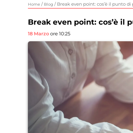
/
/
Break even point: cos’è il punto di
Home
Blog
Break even point: cos’è il 
18 Marzo
ore 10:25