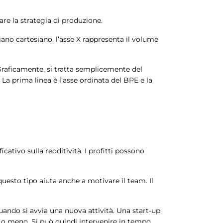
re la strategia di produzione.
piano cartesiano, l’asse X rappresenta il volume
E. Graficamente, si tratta semplicemente del
 La prima linea è l’asse ordinata del BPE e la
cativo sulla redditività. I profitti possono
 questo tipo aiuta anche a motivare il team. Il
quando si avvia una nuova attività. Una start-up
re o meno. Si può quindi intervenire in tempo