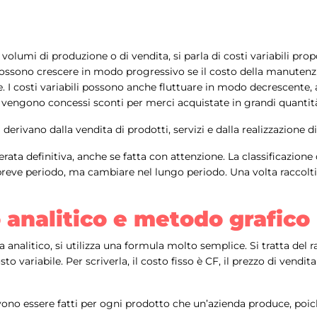
volumi di produzione o di vendita, si parla di costi variabili propo
io, possono crescere in modo progressivo se il costo della manut
. I costi variabili possono anche fluttuare in modo decrescente,
 vengono concessi sconti per merci acquistate in grandi quantit
 derivano dalla vendita di prodotti, servizi e dalla realizzazione di
siderata definitiva, anche se fatta con attenzione. La classificazi
 breve periodo, ma cambiare nel lungo periodo. Una volta raccolti 
analitico e metodo grafico
analitico, si utilizza una formula molto semplice. Si tratta del rapp
to variabile. Per scriverla, il costo fisso è CF, il prezzo di vendit
vono essere fatti per ogni prodotto che un’azienda produce, poi