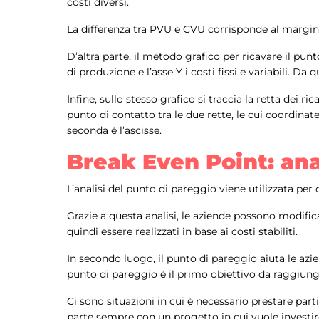
costi diversi.
La differenza tra PVU e CVU corrisponde al margine
D’altra parte, il metodo grafico per ricavare il punt
di produzione e l’asse Y i costi fissi e variabili. Da 
Infine, sullo stesso grafico si traccia la retta dei 
punto di contatto tra le due rette, le cui coordinat
seconda è l’ascisse.
Break Even Point: ana
L’analisi del punto di pareggio viene utilizzata per 
Grazie a questa analisi, le aziende possono modificar
quindi essere realizzati in base ai costi stabiliti.
In secondo luogo, il punto di pareggio aiuta le azien
punto di pareggio è il primo obiettivo da raggiunge
Ci sono situazioni in cui è necessario prestare par
parte sempre con un progetto in cui vuole investire