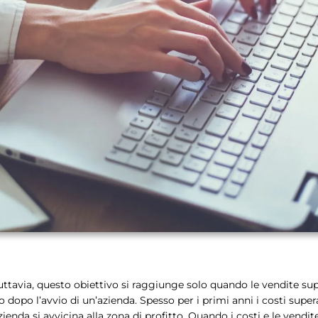
 Tuttavia, questo obiettivo si raggiunge solo quando le vendite sup
opo l’avvio di un’azienda. Spesso per i primi anni i costi superan
ienda si avvicina alla zona di profitto. Quando i costi e le vendit