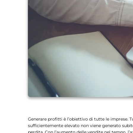
Generare profitti è l’obiettivo di tutte le imprese.
sufficientemente elevato non viene generato subito d
perdita. Con l’aumento delle vendite nel tempo, l’az