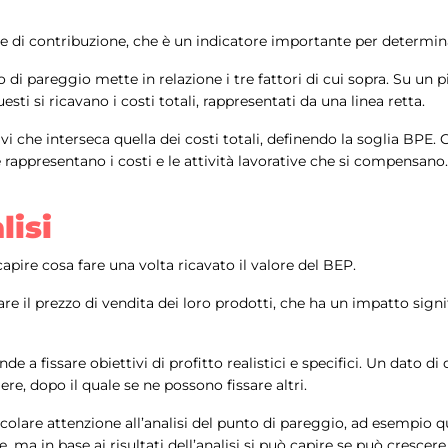
 di contribuzione, che è un indicatore importante per determina
o di pareggio mette in relazione i tre fattori di cui sopra. Su un 
questi si ricavano i costi totali, rappresentati da una linea retta.
ricavi che interseca quella dei costi totali, definendo la soglia BP
e rappresentano i costi e le attività lavorative che si compensano.
lisi
capire cosa fare una volta ricavato il valore del BEP.
e il prezzo di vendita dei loro prodotti, che ha un impatto signifi
de a fissare obiettivi di profitto realistici e specifici. Un dato di
re, dopo il quale se ne possono fissare altri.
ticolare attenzione all’analisi del punto di pareggio, ad esempio 
, ma in base ai risultati dell’analisi si può capire se può cresce