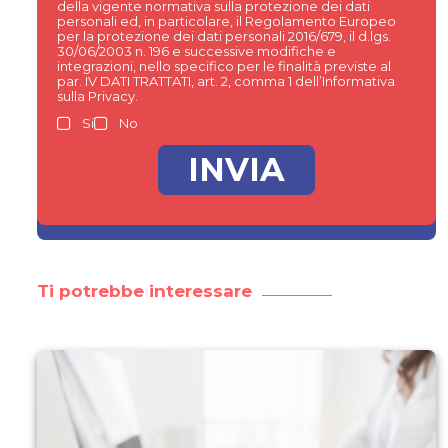
della vigente normativa sulla protezione dei dati
personali ed, in particolare, il Regolamento Europeo
per la protezione dei dati personali 2016/679, il d.lgs.
30/06/2003 n. 196 e successive modifiche e
integrazioni, nello specifico per le finalità previste al
par. IV DATI TRATTATI, art. 2, comma 1 dell’Informativa
sulla Privacy.
Si
No
Ti potrebbe interessare