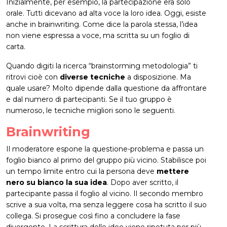
Inizialmente, per esempio, la partecipazione era solo
orale. Tutti dicevano ad alta voce la loro idea. Oggi, esiste
anche in brainwriting. Come dice la parola stessa, l’idea
non viene espressa a voce, ma scritta su un foglio di
carta.
Quando digiti la ricerca “brainstorming metodologia” ti
ritrovi cioè con
diverse tecniche
a disposizione. Ma
quale usare? Molto dipende dalla questione da affrontare
e dal numero di partecipanti. Se il tuo gruppo è
numeroso, le tecniche migliori sono le seguenti.
Brainwriting
Il moderatore espone la questione-problema e passa un
foglio bianco al primo del gruppo più vicino. Stabilisce poi
un tempo limite entro cui la persona deve
mettere
nero su bianco la sua idea
. Dopo aver scritto, il
partecipante passa il foglio al vicino. Il secondo membro
scrive a sua volta, ma senza leggere cosa ha scritto il suo
collega. Si prosegue così fino a concludere la fase
divergente. La scrittura delle idee viene ripetuta per più