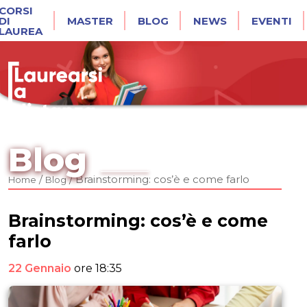
CORSI
DI
MASTER
BLOG
NEWS
EVENTI
LAUREA
Blog
/
/
Brainstorming: cos’è e come farlo
Home
Blog
Brainstorming: cos’è e come
farlo
22 Gennaio
ore 18:35