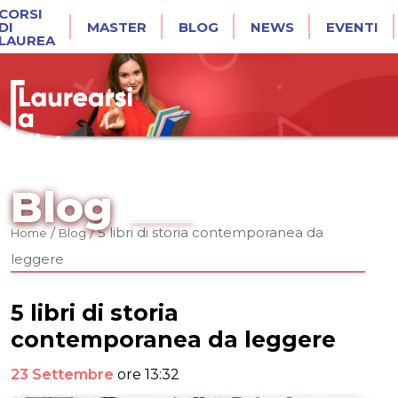
CORSI
DI
MASTER
BLOG
NEWS
EVENTI
LAUREA
Blog
/
/
5 libri di storia contemporanea da
Home
Blog
leggere
5 libri di storia
contemporanea da leggere
23 Settembre
ore 13:32