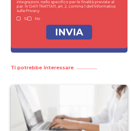
integrazioni, nello specifico per le finalità previste al
par. IV DATI TRATTATI, art. 2, comma 1 dell’Informativa
sulla Privacy.
Si
No
Ti potrebbe interessare